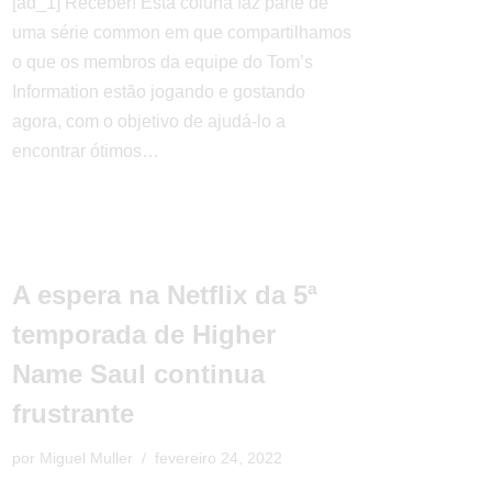
[ad_1] Receber! Esta coluna faz parte de
uma série common em que compartilhamos
o que os membros da equipe do Tom’s
Information estão jogando e gostando
agora, com o objetivo de ajudá-lo a
encontrar ótimos…
A espera na Netflix da 5ª
temporada de Higher
Name Saul continua
frustrante
por
Miguel Muller
fevereiro 24, 2022